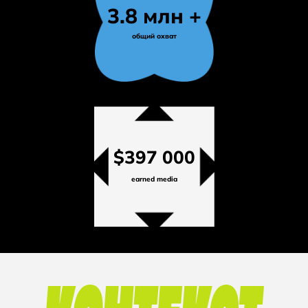
3.8 млн +
общий охват
$397 000
earned media