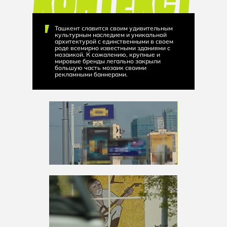
Ташкент славится своим удивительным
культурным наследием и уникальной
архитектурой с единственными в своем
роде всемирно известными зданиями с
мозаикой. К сожалению, крупные и
мировые бренды легально закрыли
большую часть мозаик своими
рекламными баннерами.