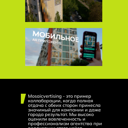
 discipline. There is no discipline
Mosaicvertising - это пример
коллаборации, когда полная
отдача с обеих сторон принесла
значимый для компании и даже
города результат. Мы высоко
оценили вовлеченность и
Узбекистан
Казахстан
Узбекистан
Узбекистан
Казахстан
Казахстан
профессионализм агентства при
г. Ташкент, ул. Садык
г. Алматы,
г. Ташкент, ул. Садык
г. Ташкент, ул. Садык
г. Алматы,
г. Алматы,